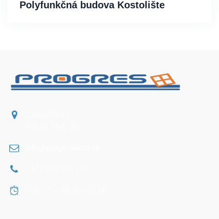
Polyfunkčná budova Kostolište
Záhradná 41,
901 01 Malacky
info@progresokno.sk
+421 905 745 118
Pon - Pia: 08:00 - 17:00