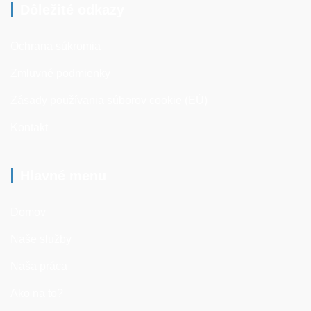
Dôležité odkazy
Ochrana súkromia
Zmluvné podmienky
Zásady používania súborov cookie (EÚ)
Kontakt
Hlavné menu
Domov
Naše služby
Naša práca
Ako na to?