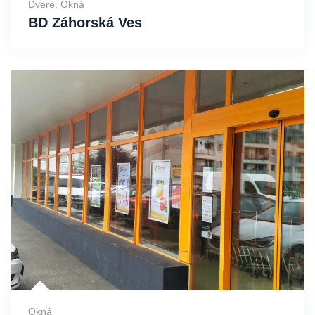
Dvere
,
Okná
BD Záhorská Ves
Okná