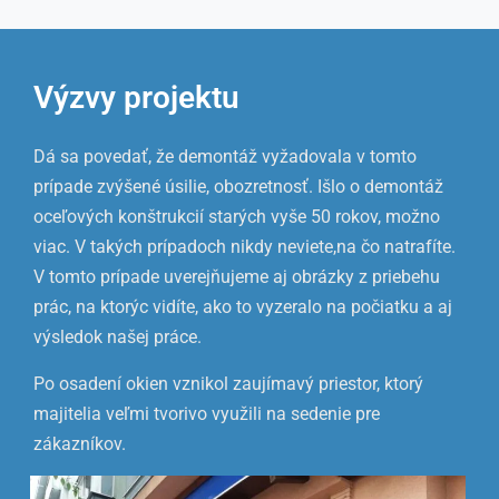
Výzvy projektu
Dá sa povedať, že demontáž vyžadovala v tomto
prípade zvýšené úsilie, obozretnosť. Išlo o demontáž
oceľových konštrukcií starých vyše 50 rokov, možno
viac. V takých prípadoch nikdy neviete,na čo natrafíte.
V tomto prípade uverejňujeme aj obrázky z priebehu
prác, na ktorýc vidíte, ako to vyzeralo na počiatku a aj
výsledok našej práce.
Po osadení okien vznikol zaujímavý priestor, ktorý
majitelia veľmi tvorivo využili na sedenie pre
zákazníkov.